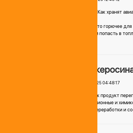
Это важно! Как хранят ави
Керосин – это горючее для
прежде чем попасть в топ
Виды керосин
20.07.2025 04:48:17
Керосин, как продукт пер
эксплуатационные и химик
варианта переработки и со