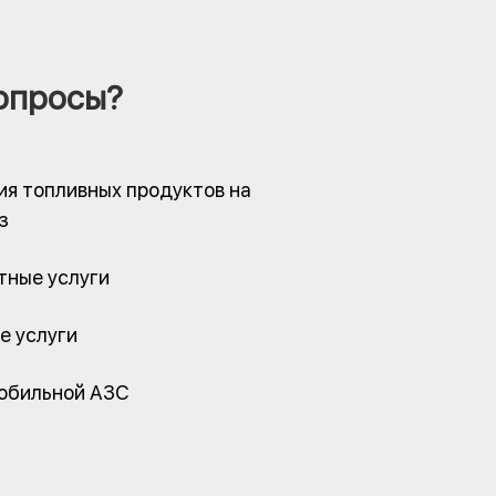
опросы?
ия топливных продуктов на
з
тные услуги
е услуги
обильной АЗС