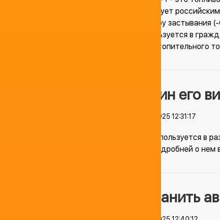
соответствует российским
температуру застывания (-
ТС-1 используется в гражд
качестве отопительного то
Керосин его в
04.04.2025 12:31:17
Керосин используется в ра
авиации. Подробней о нем 
Как хранить а
04.04.2025 12:40:12