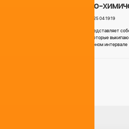
Физико-химиче
20.07.2025 04:19:19
Керосин представляет соб
менее 16, которые выкипаю
температурном интервале +