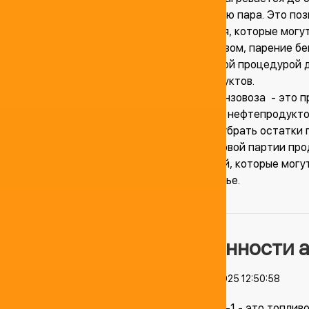
воздействию пара. Это поз
загрязнения, которые могу
Таким образом, парение бе
необходимой процедурой д
нефтепродуктов.
Парение бензовоза - это 
перевозкой нефтепродуктов
позволяет убрать остатки 
качество новой партии про
загрязнений, которые могу
нашей статье.
Особенности а
04.04.2025 12:50:58
Керосин ТС-1 - это топлив