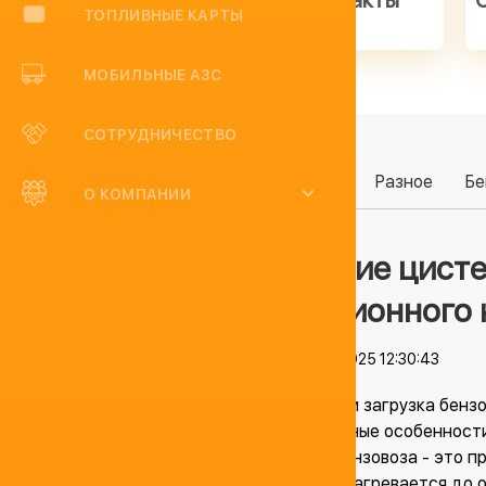
Контакты
ТОПЛИВНЫЕ КАРТЫ
МОБИЛЬНЫЕ АЗС
СОТРУДНИЧЕСТВО
Категории:
Разное
Бе
О КОМПАНИИ
Парение цисте
авиационного 
04.04.2025 12:30:43
Перевозка и загрузка бенз
определенные особенности,
Парение бензовоза - это п
цистерны нагревается до 