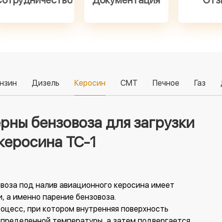
Сотрудничество
Документация
Отз
нзин
Дизель
Керосин
СМТ
Печное
Газ
рны бензовоза для загрузки
керосина ТС-1
овоза под налив авиационного керосина имеет
 а именно парение бензовоза.
роцесс, при котором внутренняя поверхность
определенной температуры, а затем подвергается