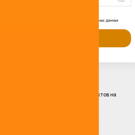
Я согласен на передачу и обработку персональных данных
Оставить заявку
Остались вопросы?
Реализация топливных продуктов на
самовывоз
Транспортные услуги
Сервисные услуги