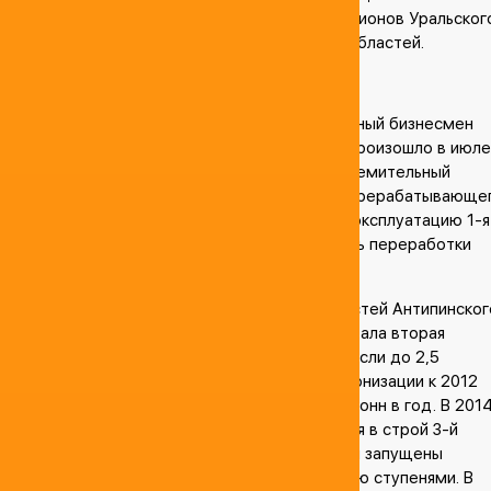
снабжению нефтепродуктами всех регионов Уральског
федерального округа и прилегающих областей.
История АО «Антипинский НПЗ»
Основал это успешное предприятия известный бизнесмен
Дмитрий Мазуров. Это знаковое событие произошло в июле
2004 года. С этого момента стартовал стремительный
процесс наращивания мощностей нефтеперерабатывающе
завода. Уже через два года, запущенная в эксплуатацию 1-я
очередь завода обеспечивала возможность переработки
более 400 000 тонн нефти в год.
Темпы развития производственных мощностей Антипинског
НПЗ впечатляют: к 2010 году, когда заработала вторая
очередь завода объемы переработки выросли до 2,5
миллионов тонн. После проведенной модернизации к 2012
году этот показатель достиг 4 миллионов тонн в год. В 201
год завершилась начальная стадия введения в строй 3-й
очереди предприятия, в ходе которой были запущены
суперсовременные очистные системы с 5-ю ступенями. В