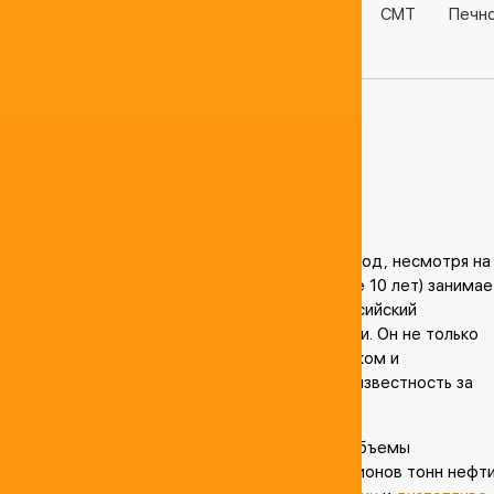
Разное
Бензин
Дизель
Керосин
СМТ
Печн
Газ
ДГК
Нефтебазы
Антипинский НПЗ
21.08.2016, 21:45
Антипинский
Нефтеперерабатывающий Завод, несмотря на
относительно молодой возраст (чуть более 10 лет) занимае
достойное место в списке крупнейших российский
предприятий, работающих в данной отрасли. Он не только
стал самым влиятельным игроком в Уральском и
Западносибирском регионах, но и получил известность за
пределами Российской Федерации.
После введения в строй всех мощностей объемы
переработки предприятия достигли 9 миллионов тонн нефти