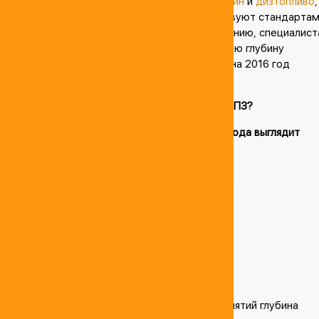
год при высочайшем уровне качестве.
Бензин
и
дизтопливо
,
выпускаемые Антипинским НПЗ, соответствуют стандарта
Евро-5. Благодаря инновационному оснащению, специалис
предприятия удалось обеспечить уникальную глубину
нефтепереработки, которая по состоянию на 2016 год
составила 98%.
Какую продукцию выпускает Антипинский НПЗ?
Линейка нефтепродуктов Антипинского завода выглядит
следующим образом:
Бензин газовый;
Бензины АИ-92 и АИ-95 класса Евро5;
Дизтопливо класса Евро 5;
Нефтяной кокс нефтяной;
СУГ (ПА, ПБА, ПБТ);
Газовая техническая сера.
Уникальность Анитипинского НПЗ:
рекордная для отечественных предприятий глубина