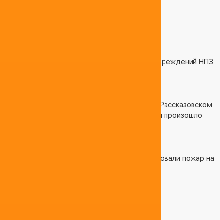
ПОХОЖИЕ СТАТЬИ
04.04.2025 12:34:50
После атаки БПЛА на Кубани не выявили повреждений НПЗ:
предприятие работает штатно
04.04.2025 12:17:09
На территории Платоновской нефтебазы в Рассказовском
муниципальном округе Тамбовской области произошло
возгорание резервуара.
04.04.2025 12:19:20
В Ростовской области спустя сутки локализовали пожар на
резервуарах с нефтью в Азове