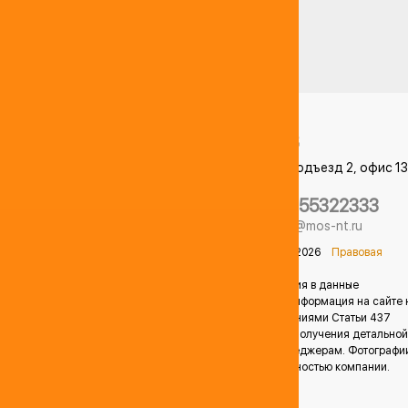
Аренда мобильной АЗС
107553
Москва
,
ул. Амурская 1А, корпус 3, подъезд 2, офис 13
домофон 13# "Level Амурская"
+74955322333
КАРТА
НЕФТЕБАЗ
info@mos-nt.ru
© Компания ООО "РЫНОК НЕФТЕПРОДУКТОВ" 2014-2026
Правовая
информация
Продавец оставляет за собой право вносить изменения в данные
предложения без предварительного уведомления. Информация на сайте 
является публичной офертой, определяемой положениями Статьи 437
Гражданского кодекса Российской Федерации. Для получения детальной
информации о стоимости, обращайтесь к нашим менеджерам. Фотографи
расположенные на данном сайте являются собственностью компании.
Незаконное копирование запрещено.