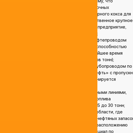
переработки нефти способствовала тому, что
предприятие прекратило выпуск остаточных
нефтепродуктов
, за исключением товарного кокса для
металлургических заводов;- это единственное крупное
российское нефтеперерабатывающее предприятие,
находящееся в частной собственности;
НПЗ интегрирован с магистральным нефтепроводом
компании «Транснефть» с пропускной способностью
более 7 миллионов тонн в год (в ближайшее время
планируется увеличение до 9 миллионов тонн);
НПЗ интегрирован с магистральным трубопроводом по
транспортировке дизтоплива «Транснефть» с пропускн
способностью 1,8 миллионов тонн (планируется
увеличение более, чем в 1,5 раза);
предприятие оборудовано технологичными линиями,
позволяющими осуществлять отпуск топлива
автоналивом в бензовозы объемом от 5 до 30 тонн;
завод находится в центре Тюменской области, где
находится более 60% всех российских нефтяных запасо
благодаря выгодному транспортному расположению
Антипинский НПЗ имеет большой потенциал по