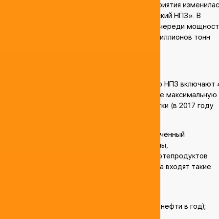
2015 году структура собственности предприятия изменилас
и оно было реорганизовано в АО «Антипинский НПЗ». В
настоящее время, после запуска третьей очереди мощнос
завод способен перерабатывать более 9 миллионов тонн
нефти ежегодно.
Особенности производства
Производственные мощности Антипинского НПЗ включают 
технологические очереди, обеспечивающие максимальную 
сегодняшний день глубину нефтепереработки (в 2017 году
этот показатель достиг 98%).
Каждая очередь представляет собой законченный
производственный цикл, и включает системы,
обеспечивающие возможность отпуска нефтепродуктов
покупателям. В состав оборудования завода входят такие
установки и системы, как:
АТ-1 и АТ-2;
ЭЛОУ-АТ-3 (переработка 3,7 млн. тонн нефти в год);
установка гидроочистки дизтоплива;