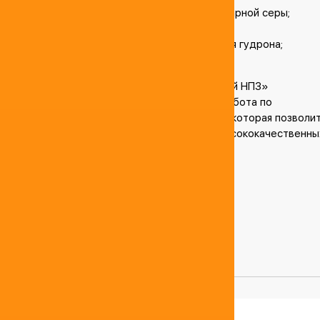
линия по выпуску водорода и элементарной серы;
линия газоочистки;
комбинированная установки коксования гудрона;
линия вакуумной перегонки мазута.
История развития и успеха АО «Антипинский НПЗ»
продолжается. В настоящее время идет работа по
подготовке к запуску 4-й очереди завода, которая позволи
еще больше увеличить объемы выпуска высококачественны
нефтепродуктов.
Поделиться:
Комментарии