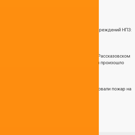
ПОХОЖИЕ СТАТЬИ
04.04.2025 12:34:50
После атаки БПЛА на Кубани не выявили повреждений НПЗ:
предприятие работает штатно
04.04.2025 12:17:09
На территории Платоновской нефтебазы в Рассказовском
муниципальном округе Тамбовской области произошло
возгорание резервуара.
04.04.2025 12:19:20
В Ростовской области спустя сутки локализовали пожар на
резервуарах с нефтью в Азове