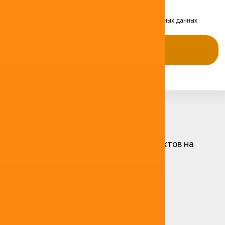
Я согласен на передачу и обработку персональных данных
Оставить заявку
Остались вопросы?
Реализация топливных продуктов на
самовывоз
Транспортные услуги
Сервисные услуги