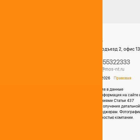
Аренда мобильной АЗС
107553
Москва
,
ул. Амурская 1А, корпус 3, подъезд 2, офис 13
домофон 13# "Level Амурская"
+74955322333
КАРТА
НЕФТЕБАЗ
info@mos-nt.ru
© Компания ООО "РЫНОК НЕФТЕПРОДУКТОВ" 2014-2026
Правовая
информация
Продавец оставляет за собой право вносить изменения в данные
предложения без предварительного уведомления. Информация на сайте 
является публичной офертой, определяемой положениями Статьи 437
Гражданского кодекса Российской Федерации. Для получения детальной
информации о стоимости, обращайтесь к нашим менеджерам. Фотографи
расположенные на данном сайте являются собственностью компании.
Незаконное копирование запрещено.