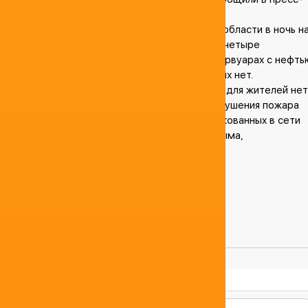
службе МЧС.
ВСУ пытались нанести удар по Ростовской области в ночь н
вторник, 19 июня. В регион было выпущено четыре
беспилотника, что привело к пожару в резервуарах с нефть
По предварительным данным, пострадавших нет.
Рисков распространения огня и опасностей для жителей нет
заверил губернатор Василий Голубев. Для тушения пожара
был привлечен пожарный поезд. На опубликованных в сети
кадрах видны световые вспышки и столб дыма,
поднимающийся над городом.
Поделиться:
Комментарии