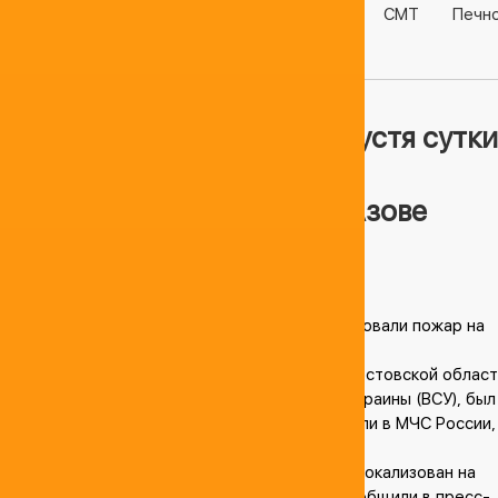
Разное
Бензин
Дизель
Керосин
СМТ
Печн
Газ
ДГК
Нефтебазы
В Ростовской области спустя сутки
локализовали пожар на
резервуарах с нефтью в Азове
21.08.2016, 21:45
В Ростовской области спустя сутки локализовали пожар на
резервуарах с нефтью в Азове
Пожар на резервуарах с нефтью в Азове Ростовской област
возникший после атаки Вооруженных сил Украины (ВСУ), был
локализован спустя сутки. Об этом сообщили в МЧС России,
передает ТАСС.
«В 05:30 мск пожар в Ростовской области локализован на
площади 3 200 квадратных метров», — сообщили в пресс-