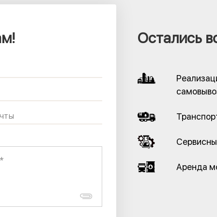
м!
Остались в
Реализац
самовыво
Транспор
Сервисны
Аренда м