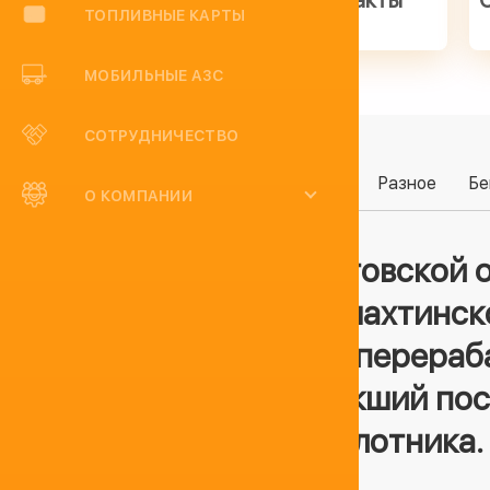
Контакты
ТОПЛИВНЫЕ КАРТЫ
МОБИЛЬНЫЕ АЗС
СОТРУДНИЧЕСТВО
Категории:
Разное
Бе
О КОМПАНИИ
В Ростовской 
Новошахтинск
нефтеперераб
возникший пос
беспилотника.