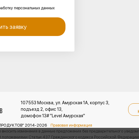
работку персональных данных
ить заявку
107553
Москва
,
ул. Амурская 1А, корпус 3,
подъезд 2, офис 13,
домофон 13# "Level Амурская"
ЕПРОДУКТОВ" 2014-2026
Правовая информация
о вносить изменения в данные предложения без предварительного уведом
й положениями Статьи 437 Гражданского кодекса Российской Федерации