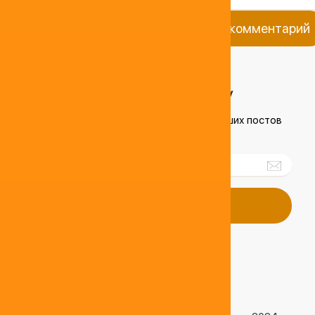
Добавить комментарий
ПОДПИШИСЬ НА РАССЫЛКУ
чтобы получать короткий обзор лучших постов
недели
Подписаться
ПОХОЖИЕ СТАТЬИ
04.04.2025 12:53:17