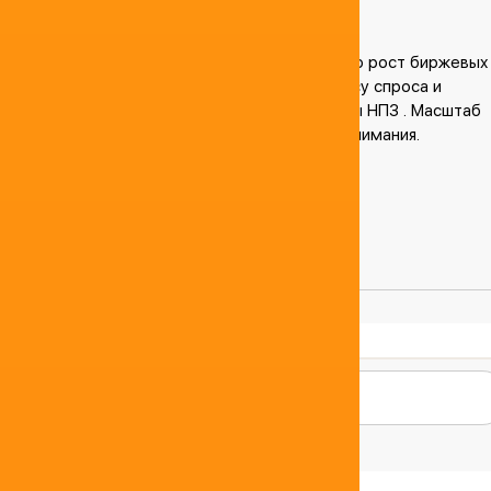
к нормальной работе .
Аналитики на топливном рынке считают, что рост биржевых
цен на бензин вызван опасениями по балансу спроса и
предложения на фоне приостановки работы НПЗ . Масштаб
причиненного ущерба остается в центре внимания.
Поделиться:
Комментарии