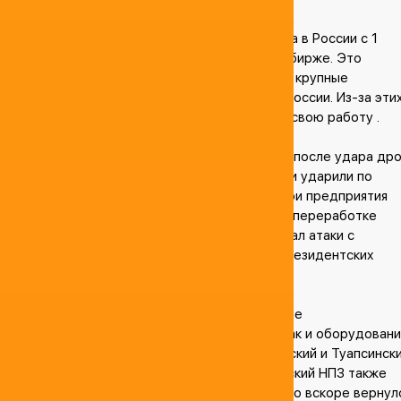
Вновь введенный запрет на экспорт топлива в России с 1
марта не остановил рост цен на бензин на бирже. Это
происходит на фоне атак беспилотников на крупные
нефтеперерабатывающие заводы (НПЗ) в России. Из-за эти
атак заводы вынуждены приостанавливать свою работу .
Нижегородский НПЗ столкнулся с пожаром после удара др
12 марта. На следующий день беспилотники ударили по
Рязанскому и Новошахтинскому НПЗ. Эти три предприятия
составляют 12% российских мощностей по переработке
нефти. Президент РФ Владимир Путин связал атаки с
попыткой Украины нарушить проведение президентских
выборов в России .
В этом году также были остановлены другие
нефтеперерабатывающие заводы из-за атак и оборудовани
вышедшего из строя. Например, Волгоградский и Туапсинск
НПЗ проходили внеплановые ремонты. Ильский НПЗ также
временно прекращал свою деятельность, но вскоре вернул