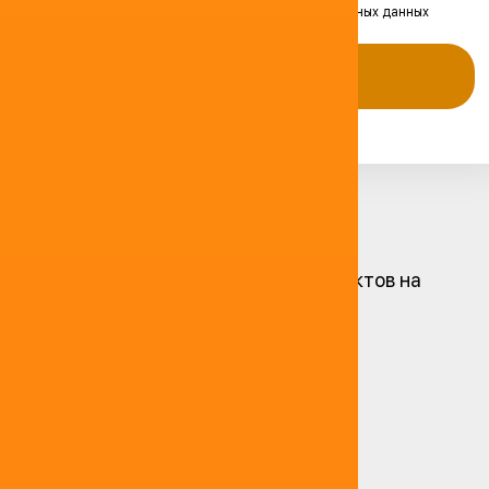
Я согласен на передачу и обработку персональных данных
Оставить заявку
Остались вопросы?
Реализация топливных продуктов на
самовывоз
Транспортные услуги
Сервисные услуги
Аренда мобильной АЗС