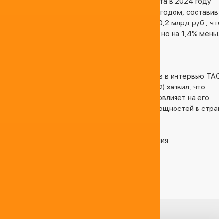
Нефтегазовые доходы российского бюджета в 2024 году
увеличились на 26,2% по сравнению с 2023 годом, составив
11,131 трлн руб. В декабре НГД достигли 790,2 млрд руб., чт
на 21,5% больше, чем в декабре 2023 года, но на 1,4% мень
ноября 2024 года.
04.04.2025 13:21:19
Министр энергетики России Сергей Цивилев в интервью ТА
на Восточном экономическом форуме (ВЭФ) заявил, что
временный запрет на экспорт бензина не повлияет на его
производство и не приведет к снижению мощностей в стра
04.04.2025 13:21:54
Евро 5 и Евро 6: Основные Отличия и Различия