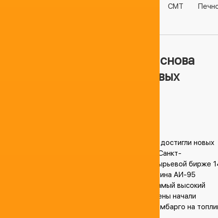
Разное
Бензин
Дизель
Керосин
СМТ
Печн
Газ
ДГК
Нефтебазы
Цены на бензин в России снова
поднялись и достигли новых
рекордов.
21.08.2016, 21:45
Цены на бензин в России снова поднялись и достигли новых
рекордов. Это произошло после торгов на Санкт-
Петербургской международной товарно-сырьевой бирже 1
марта. По данным агентства РБК, цена бензина АИ-95
превысила 60 тысяч рублей за тонну. Это самый высокий
уровень с сентября прошлого года, когда цены начали
снижаться после временного экспортного эмбарго на топли
.