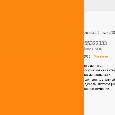
107553
Москва
,
ул. Амурская 1А, корпус 3, подъезд 2, офис 13
домофон 13# "Level Амурская"
+74955322333
КАРТА
НЕФТЕБАЗ
info@mos-nt.ru
© Компания ООО "РЫНОК НЕФТЕПРОДУКТОВ" 2014-2026
Правовая
информация
Продавец оставляет за собой право вносить изменения в данные
предложения без предварительного уведомления. Информация на сайте 
является публичной офертой, определяемой положениями Статьи 437
Гражданского кодекса Российской Федерации. Для получения детальной
информации о стоимости, обращайтесь к нашим менеджерам. Фотографи
расположенные на данном сайте являются собственностью компании.
Незаконное копирование запрещено.